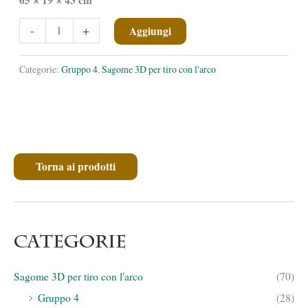
✕
✕
Volpe
-
+
Aggiungi
polare
quantità
Categorie:
Gruppo 4
,
Sagome 3D per tiro con l'arco
Torna ai prodotti
Categorie
Sagome 3D per tiro con l'arco
(70)
Gruppo 4
(28)