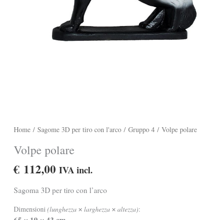
Home
/
Sagome 3D per tiro con l'arco
/
Gruppo 4
/ Volpe polare
Volpe polare
€
112,00
IVA incl.
Sagoma 3D per tiro con l’arco
Dimensioni
(lunghezza
larghezza
altezza)
:
✕
✕
65
19
43 cm