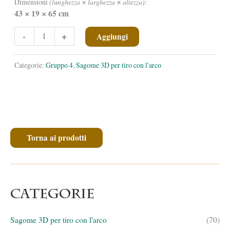
Dimensioni
(lunghezza
larghezza
altezza)
:
✕
✕
43
19
65 cm
✕
✕
Volpe
-
+
Aggiungi
comune
seduta
Categorie:
Gruppo 4
,
Sagome 3D per tiro con l'arco
quantità
Torna ai prodotti
Categorie
Sagome 3D per tiro con l'arco
(70)