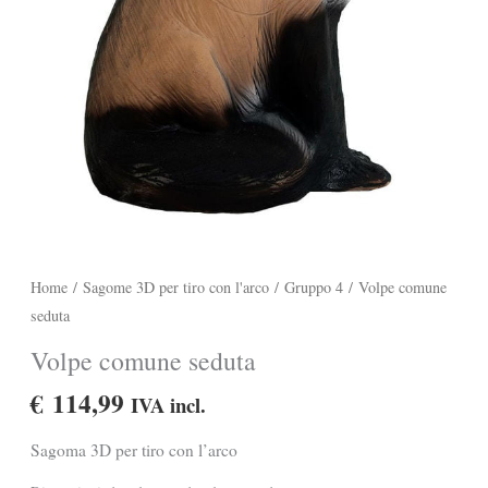
Home
/
Sagome 3D per tiro con l'arco
/
Gruppo 4
/ Volpe comune
seduta
Volpe comune seduta
€
114,99
IVA incl.
Sagoma 3D per tiro con l’arco