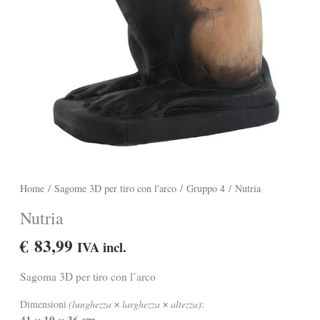
Home
/
Sagome 3D per tiro con l'arco
/
Gruppo 4
/ Nutria
Nutria
€
83,99
IVA incl.
Sagoma 3D per tiro con l’arco
Dimensioni
(lunghezza
larghezza
altezza)
:
✕
✕
41
19
36 cm