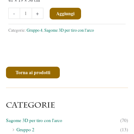
✕
✕
Nutria
-
+
Aggiungi
quantità
Categorie:
Gruppo 4
,
Sagome 3D per tiro con l'arco
Torna ai prodotti
Categorie
Sagome 3D per tiro con l'arco
(70)
Gruppo 2
(13)