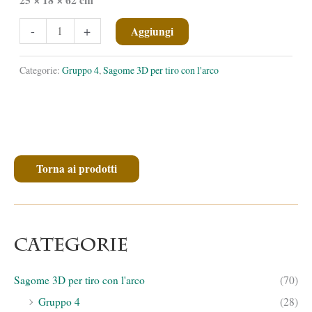
✕
✕
Lepre
-
+
Aggiungi
comune
quantità
Categorie:
Gruppo 4
,
Sagome 3D per tiro con l'arco
Torna ai prodotti
Categorie
Sagome 3D per tiro con l'arco
(70)
Gruppo 4
(28)