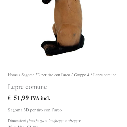
Home
/
Sagome 3D per tiro con l'arco
/
Gruppo 4
/ Lepre comune
Lepre comune
€
51,99
IVA incl.
Sagoma 3D per tiro con l’arco
Dimensioni
(lunghezza
larghezza
altezza)
:
✕
✕
25
18
62 cm