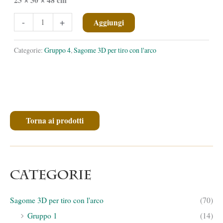
✕
✕
Gufo
-
+
Aggiungi
polare
quantità
Categorie:
Gruppo 4
,
Sagome 3D per tiro con l'arco
Torna ai prodotti
Categorie
Sagome 3D per tiro con l'arco
(70)
Gruppo 1
(14)