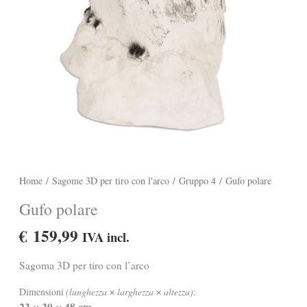
Home
/
Sagome 3D per tiro con l'arco
/
Gruppo 4
/ Gufo polare
Gufo polare
€
159,99
IVA incl.
Sagoma 3D per tiro con l’arco
Dimensioni
(lunghezza
larghezza
altezza)
:
✕
✕
23
30
48 cm