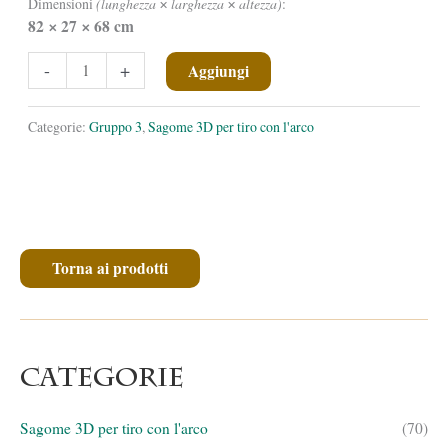
Dimensioni
(lunghezza
larghezza
altezza)
:
✕
✕
82
27
68 cm
✕
✕
Tacchino
-
+
Aggiungi
allertato
quantità
Categorie:
Gruppo 3
,
Sagome 3D per tiro con l'arco
Torna ai prodotti
Categorie
Sagome 3D per tiro con l'arco
(70)