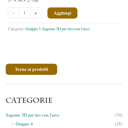
✕
✕
Oca
-
+
Aggiungi
canadese
quantità
Categorie:
Gruppo 3
,
Sagome 3D per tiro con l'arco
Torna ai prodotti
Categorie
Sagome 3D per tiro con l'arco
(70)
Gruppo 4
(28)