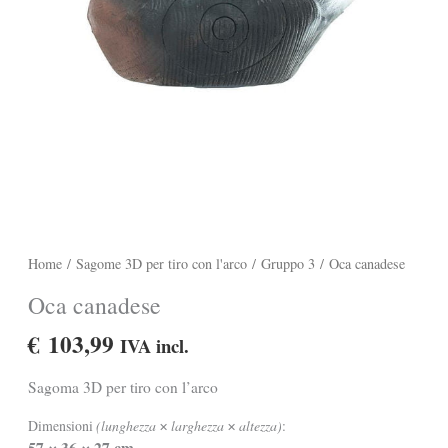
Home
/
Sagome 3D per tiro con l'arco
/
Gruppo 3
/ Oca canadese
Oca canadese
€
103,99
IVA incl.
Sagoma 3D per tiro con l’arco
Dimensioni
(lunghezza
larghezza
altezza)
:
✕
✕
57
36
27 cm