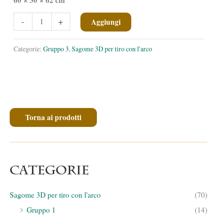
✕
✕
Gallo
-
+
Aggiungi
cedrone
quantità
Categorie:
Gruppo 3
,
Sagome 3D per tiro con l'arco
Torna ai prodotti
Categorie
Sagome 3D per tiro con l'arco
(70)
Gruppo 1
(14)