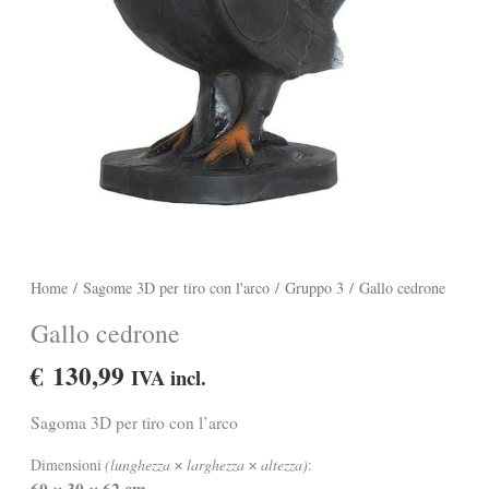
Home
/
Sagome 3D per tiro con l'arco
/
Gruppo 3
/ Gallo cedrone
Gallo cedrone
€
130,99
IVA incl.
Sagoma 3D per tiro con l’arco
Dimensioni
(lunghezza
larghezza
altezza)
:
✕
✕
60
30
62 cm