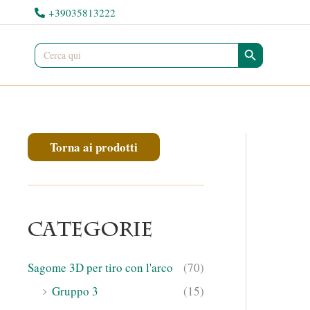
Vai
+39035813222
al
Search Button
contenuto
Search
for:
Torna ai prodotti
Categorie
Sagome 3D per tiro con l'arco
(70)
Gruppo 3
(15)