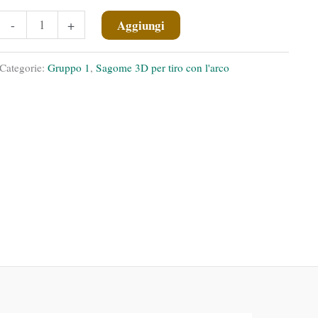
Orso
Aggiungi
-
+
nero
in
Categorie:
Gruppo 1
,
Sagome 3D per tiro con l'arco
piedi
quantità